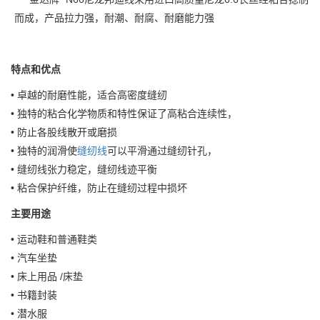
而成，产品拉力强，耐潮、耐腐、耐磨能力强
特点和优点
• 卓越的耐磨性能，适合高密度缝纫
• 独特的粘合化学物质和特性保证了高粘合连续性，
• 防止各股线散开或磨损
• 独特的润滑使
缝纫线
可以平滑通过缝纫针孔，
• 缝纫线张力稳定，缝纫线迹平衡
• 粘合保护纤维，防止在缝纫过程中损坏
主要用途
• 运动鞋和普通鞋类
• 汽车坐垫
• 床上用品 /床垫
• 书籍封装
• 潜水服