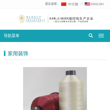
语言选择：
∷
导航菜单
Toggl
navig
家用装饰